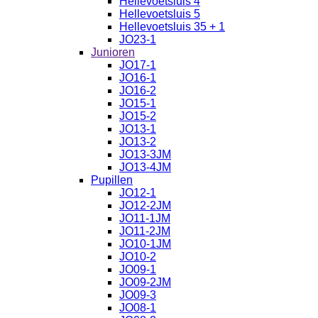
Hellevoetsluis 4
Hellevoetsluis 5
Hellevoetsluis 35 + 1
JO23-1
Junioren
JO17-1
JO16-1
JO16-2
JO15-1
JO15-2
JO13-1
JO13-2
JO13-3JM
JO13-4JM
Pupillen
JO12-1
JO12-2JM
JO11-1JM
JO11-2JM
JO10-1JM
JO10-2
JO09-1
JO09-2JM
JO09-3
JO08-1