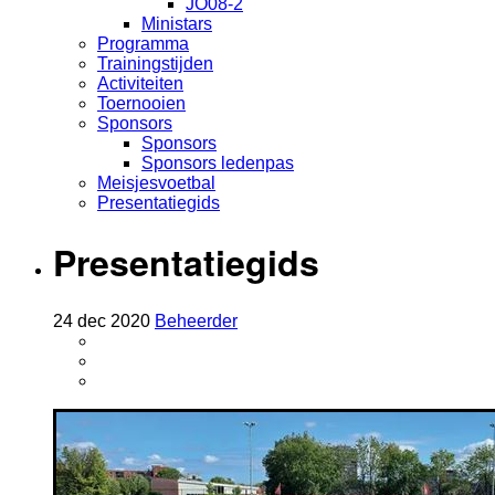
JO08-2
Ministars
Programma
Trainingstijden
Activiteiten
Toernooien
Sponsors
Sponsors
Sponsors ledenpas
Meisjesvoetbal
Presentatiegids
Presentatiegids
24
dec
2020
Beheerder